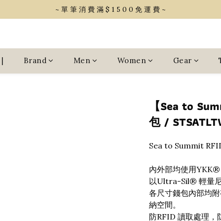
~ 單 筆 消 費 滿 $ 1 5 0 0 免 運 費 ~
~ 單 筆 消 費 滿 $ 1 5 0 0 免 運 費 ~
會 員 享 2% 點 數 回 饋 (1點=1元)
~ 單 筆 消 費 滿 $ 1 5 0 0 免 運 費 ~
|
Brand
Men
Women
Gear
【Sea to S
包 / STSATL
Sea to Summit 
內外部均使用YKK
以Ultra-Sil®
各尺寸錢包內部均附
納空間。
防RFID 讀取處理