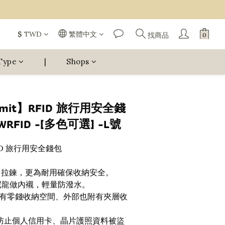
$
TWD
繁體中文
找商品
Type
|
Shops
ummit】RFID 旅行用安全錢
TWRFID -[多色可選] -L號
RFID 旅行用安全錢包
® 拉鍊，更為耐用確保收納安全。
 輕量尼龍做內襯，輕量防潑水。
有零錢收納空間、外部也附有夾層收
，防止個人信用卡、晶片護照資料被盜