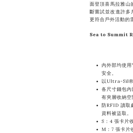
面登頂喜馬拉雅山的
斷嘗試並改進許多
更符合戶外活動的
Sea to Summi
內外部均使用
安全。
以Ultra-
各尺寸錢包內
有夾層收納空
防RFID 
資料被盜取。
S：4 張卡片
M：7 張卡片