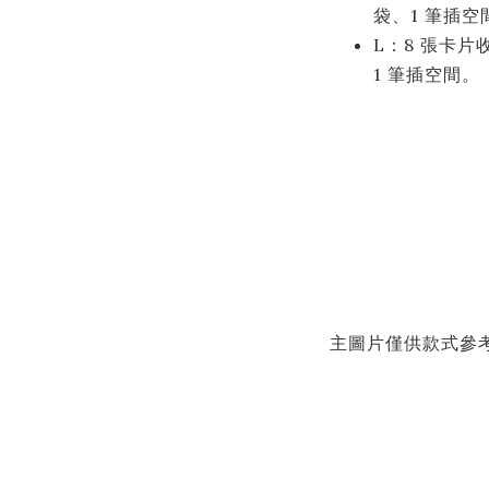
袋、1 筆插空
L：8 張卡片
1 筆插空間。
主圖片僅供款式參