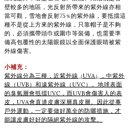
壁較多的地區，光反射所帶來的紫外線亦相
當可觀，雪地會反射75
的紫外線，要抵擋這
％
種不是從上方來的紫外線，只靠帽子是不夠
的，必須攜帶頭巾或圍巾等裝備，也需要準
備高包覆性的太陽眼鏡以全面保護眼睛被紫
外線傷害。
小補充：
紫外線分為三種，近紫外線
UVA
，中紫外
（
）
線（UVB）和遠紫外線（UVC）。地球表面
的臭氧層會抵擋UVC，而UVB會傷害人的表
皮，UVA會直達皮膚深層真皮層。因此從事
戶外運動，一定要做好萬全的防曬措施，才
能讓皮膚好好的隔絕紫外線的攻擊。