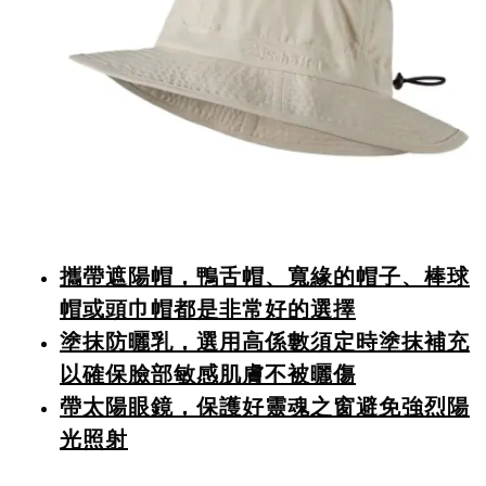
攜帶遮陽帽，鴨舌帽、寬緣的帽子、棒球
帽或頭巾帽都是非常好的選擇
塗抹防曬乳，選用高係數須定時塗抹補充
以確保臉部敏感肌膚不被曬傷
帶太陽眼鏡，保護好靈魂之窗避免強烈陽
光照射