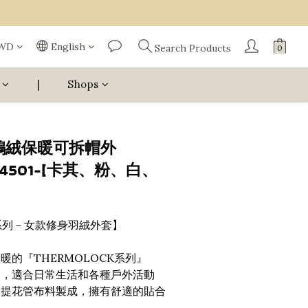
WD
English
Search Products
|
Shops
女鵝絨保暖可拆帽外
24501-[卡其、粉、白、
K系列－女款修身羽絨外套】
暖的『THERMOLOCK系列』
套，適合日常生活和各種戶外活動
的提花管布料製成，擁有舒適的貼合