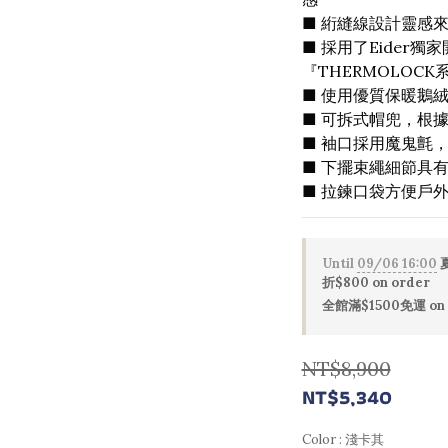
■ 絎縫線設計靈感
■ 採用了Eider獨家
『THERMOLOC
■ 使用優質保暖鵝絨 
■ 可拆式帽兜，根
■ 袖口採用魔鬼氈
■ 下擺束繩細節具
■ 拉鍊口袋方便戶
Until
09/06 16:00
夏
折$800 on order
全館滿$1500免運 on 
NT$8,900
NT$5,340
Color
: 淺卡其