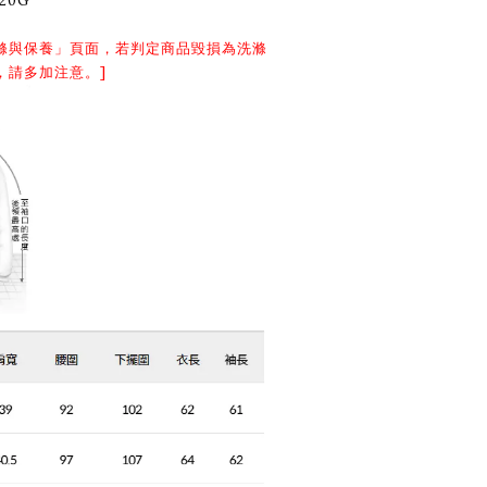
20G
滌與保養
」頁面，若判定商品毀損為洗滌
，請多加注意。]