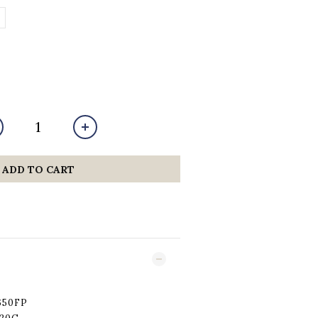
ADD TO CART
50FP