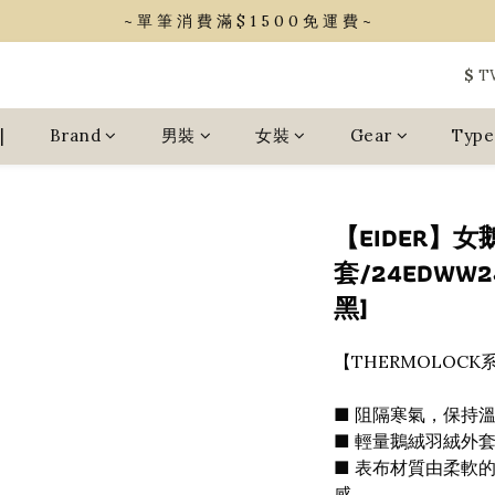
~ 單 筆 消 費 滿 $ 1 5 0 0 免 運 費 ~
~ 單 筆 消 費 滿 $ 1 5 0 0 免 運 費 ~
會 員 享 2% 點 數 回 饋 (1點=1元)
$
T
~ 單 筆 消 費 滿 $ 1 5 0 0 免 運 費 ~
|
Brand
男裝
女裝
Gear
Type
【EIDER】
套/24EDWW
黑]
【THERMOLOC
■ 阻隔寒氣，保持溫
■ 輕量鵝絨羽絨外
■ 表布材質由柔軟
感