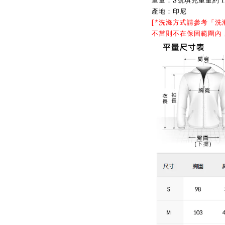
重量：S號填充重量約 1
產地：印尼
[*洗滌方式請參考「
洗
不當則不在保固範圍內