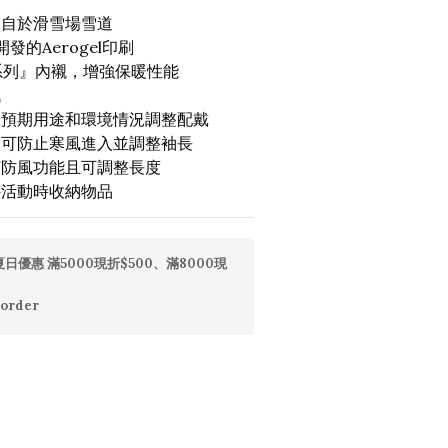
來自於滑雪場雪道
開發的Aerogel印刷
K系列』內襯，增強保暖性能
 
據預期用途和環境情況調整配戴
，可防止寒風進入並調整袖長
有防風功能且可調整長度
外活動時收納物品
日優惠 滿5000現折$500、滿8000現
order