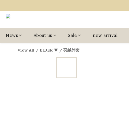
News
About us
Sale
new arrival
View All
/
EIDER ▼
/
羽絨外套