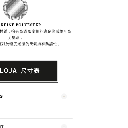
ERFINE POLYESTER
材質，擁有高透氣度和舒適穿著感並可高
度壓縮，
層對於輕度潮濕的天氣擁有防護性。
S
NT