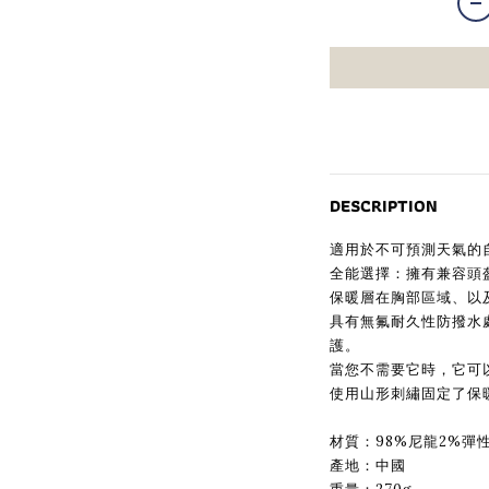
DESCRIPTION
適用於不可預測天氣的
全能選擇：擁有兼容頭盔的
保暖層在胸部區域、以
具有無氟耐久性防撥水
護。
當您不需要它時，它可
使用山形刺繡固定了保
材質：98%尼龍2%彈
產地：中國