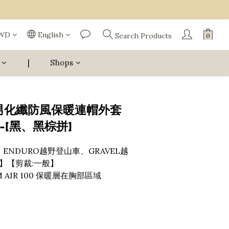
WD
English
Search Products
|
Shops
】男化纖防風保暖連帽外套
32-[黑、黑棕拼]
ENDURO越野登山車、GRAVEL越
】【剪裁:一般】
M AIR 100 保暖層在胸部區域
性