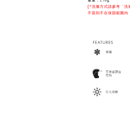
重量：270g
[*洗滌方式請參考「
洗
不當則不在保固範圍內