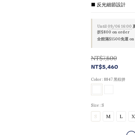
■ 反光細節設計
Until
09/06 16:00
夏
折$800 on order
全館滿$1500免運 on 
NT$7,800
NT$5,460
Color
: 8847 黑棕拼
Size
: S
S
M
L
X