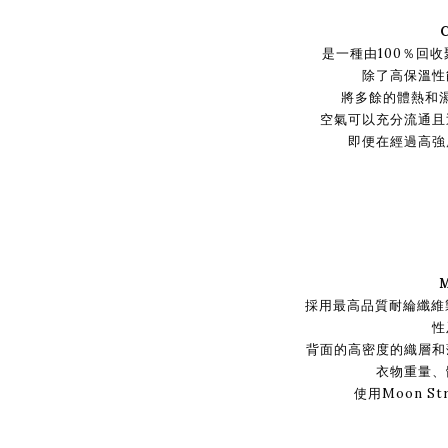
是一種由100％回
除了高保溫性
將多餘的體熱和
空氣可以充分流通且
即便在經過高強
採用最高品質耐綸纖維製作
性
背面的高密度的織層和
衣物重量、
使用Moon S