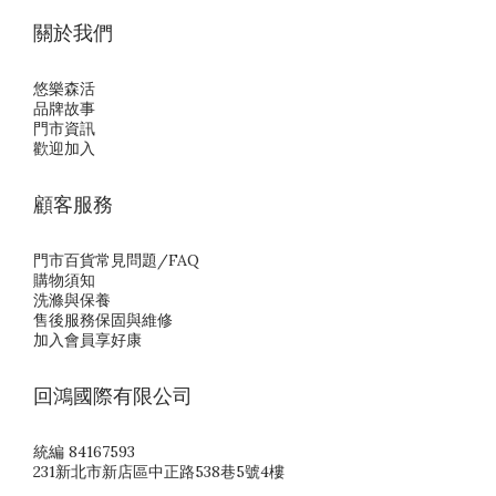
關於我們
悠樂森活
品牌故事
門市資訊
歡迎加入
顧客服務
門市百貨常見問題/FAQ
購物須知
洗滌與保養
售後服務保固與維修
加入會員享好康
回鴻國際有限公司
統編 84167593
231新北市新店區中正路538巷5號4樓