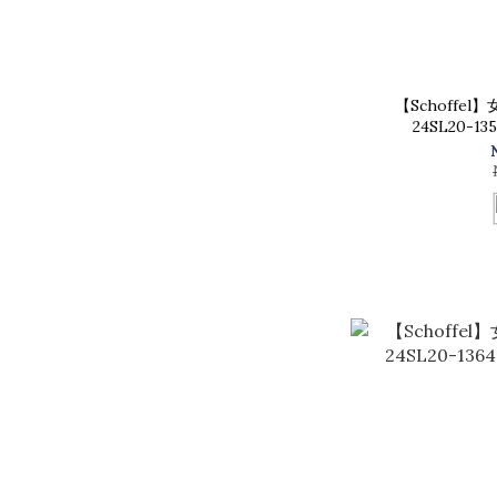
【Schoffe
24SL20-1