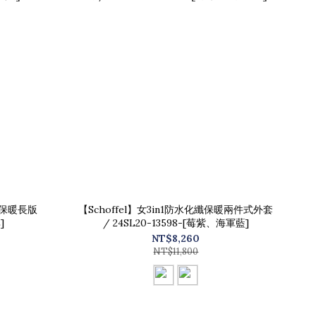
防水保暖長版
【Schoffel】女3in1防水化纖保暖兩件式外套
]
/ 24SL20-13598-[莓紫、海軍藍]
NT$8,260
NT$11,800