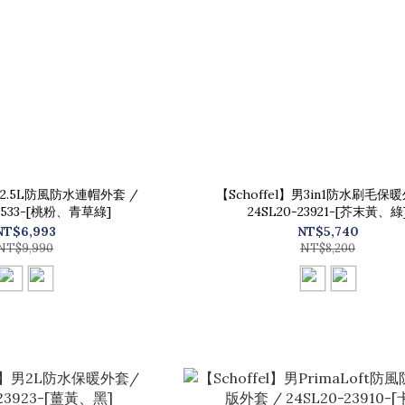
】女2.5L防風防水連帽外套 /
【Schoffel】男3in1防水刷毛保暖
13533-[桃粉、青草綠]
24SL20-23921-[芥末黃、綠
NT$6,993
NT$5,740
NT$9,990
NT$8,200