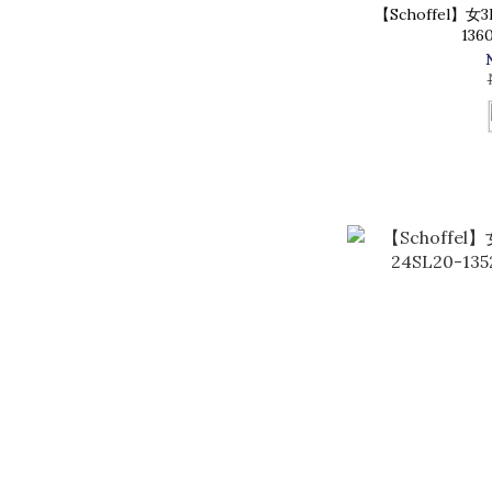
【Schoffel】女
136