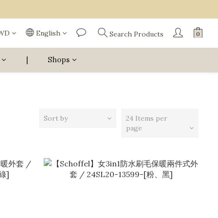
WD
English
Search Products
|
Shops
Sort by
24 Items per
page