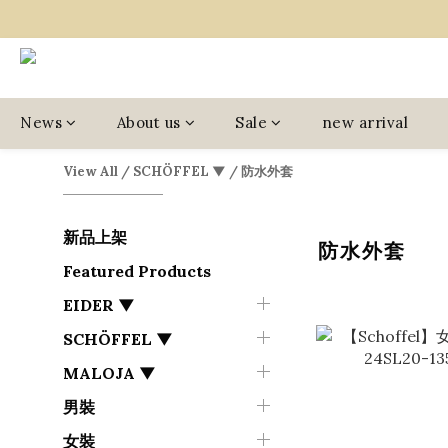
News
About us
Sale
new arrival
View All
/
SCHÖFFEL ▼
/
防水外套
新品上架
防水外套
Featured Products
EIDER ▼
SCHÖFFEL ▼
MALOJA ▼
男裝
女裝