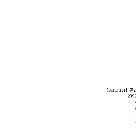
【Schoffel】男
23