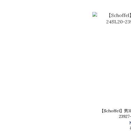
【Schoffel】男
2392