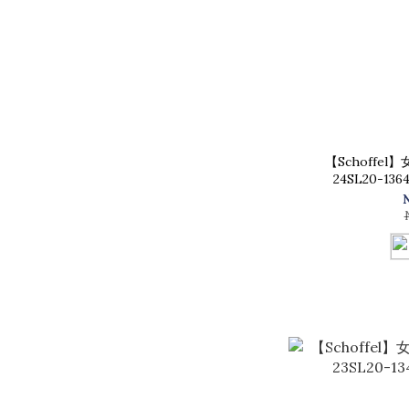
【Schoffe
24SL20-1