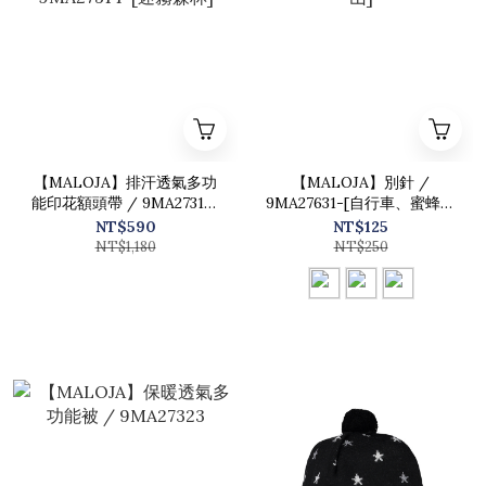
【MALOJA】排汗透氣多功
【MALOJA】別針 /
能印花額頭帶 / 9MA27314-
9MA27631-[自行車、蜜蜂、
[迷霧森林]
山]
NT$590
NT$125
NT$1,180
NT$250