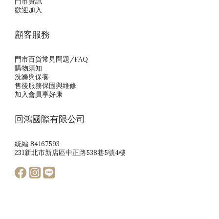
門市資訊
歡迎加入
顧客服務
門市百貨常見問題/FAQ
購物須知
洗滌與保養
售後服務保固與維修
加入會員享好康
回鴻國際有限公司
統編 84167593
231新北市新店區中正路538巷5號4樓